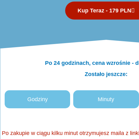
Kup Teraz - 179 PLN
Po 24 godzinach, cena wzrośnie - 
Zostało jeszcze:
Godziny
Minuty
Po zakupie w ciągu kilku minut otrzymujesz maila z li