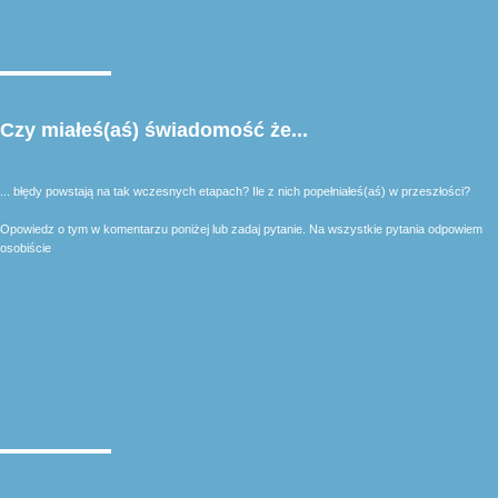
Czy miałeś(aś) świadomość że...
... błędy powstają na tak wczesnych etapach? Ile z nich popełniałeś(aś) w przeszłości?
Opowiedz o tym w komentarzu poniżej lub zadaj pytanie. Na wszystkie pytania odpowiem
osobiście